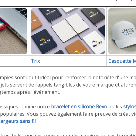
Trix
Casquette 
imples sont l'outil idéal pour renforcer la notoriété d'une m
jets servent de rappels tangibles de votre marque et attiren
ngtemps après l'événement.
classiques comme notre
bracelet en silicone Revo
ou les
stylo
 populaires. Vous pouvez également faire preuve de créativi
argeurs sans fil
!
fres, telles que des remises sur des services ou des formatio