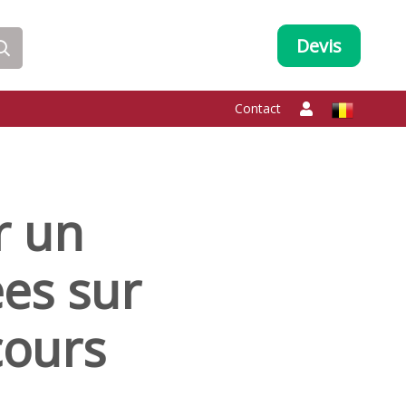
Devis
Contact
r un
ées sur
cours