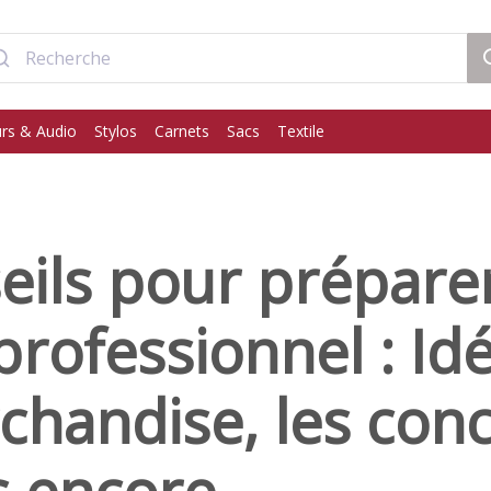
rs & Audio
Stylos
Carnets
Sacs
Textile
eils pour prépare
professionnel : Id
chandise, les con