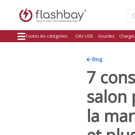
Toutes les catégories
Clés USB
Gourdes
Chargeu
Blog
7 cons
salon 
la mar