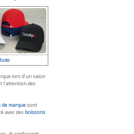
Mode
arque lors d'un salon
t l'attention des
s de marque
sont
té avec des
boissons
ns, ils renforcent