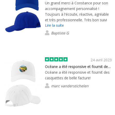
Un grand merci à Constance pour son
accompagnement personnalisé !
Toujours à l'écoute, réactive, agréable
et très professionnelle. Très bon suivi
Lire la suite
du premier contact jusqu'à la livraison.
Les goodies sont de très bonne qualité
Baptiste G
et ont été livrés rapidement. Je
recommande !
24 avril 2023
Océane a été responsive et fournit des…
Océane a été responsive et fournit des
casquettes de belle facture!
marc vanderstichelen