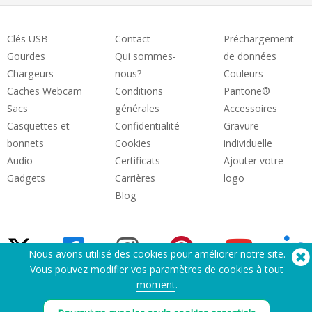
Clés USB
Contact
Préchargement
Gourdes
Qui sommes-
de données
Chargeurs
nous?
Couleurs
Caches Webcam
Conditions
Pantone®
Sacs
générales
Accessoires
Casquettes et
Confidentialité
Gravure
bonnets
Cookies
individuelle
Audio
Certificats
Ajouter votre
Gadgets
Carrières
logo
Blog
Nous avons utilisé des cookies pour améliorer notre site.
Vous pouvez modifier vos paramètres de cookies à
tout
moment
.
Besoin d'aide? Tel :
(650) 938-3500 (US)
®
Copyright © 2026 Flashbay