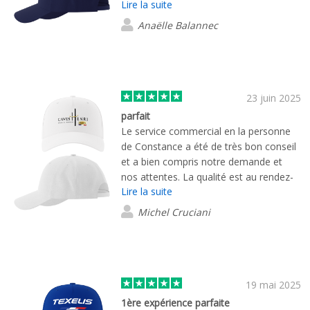
Lire la suite
l'écoute. Rien à redire, je recommande
sans hésiter.
Anaëlle Balannec
23 juin 2025
parfait
Le service commercial en la personne
de Constance a été de très bon conseil
et a bien compris notre demande et
nos attentes. La qualité est au rendez-
Lire la suite
vous et la livraison a été rapide ! Je
recommande
Michel Cruciani
19 mai 2025
1ère expérience parfaite