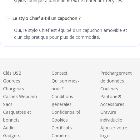
stylos fabriqué à partir de 60 % de matériaux recyclés.
Le stylo Chief a-t-il un capuchon ?
Oui, le stylo Chief est équipé d'un capuchon amovible et
d'un clip pratique pour plus de commodité.
Clés USB
Contact
Préchargement
Gourdes
Qui sommes-
de données
Chargeurs
nous?
Couleurs
Caches Webcam
Conditions
Pantone®
Sacs
générales
Accessoires
Casquettes et
Confidentialité
Gravure
bonnets
Cookies
individuelle
Audio
Certificats
Ajouter votre
Gadgets
Carrières
logo