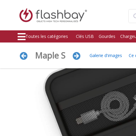
Toutes les catégories
Clés USB
Gourdes
Chargeu
Maple S
Galerie d'images
Ce 