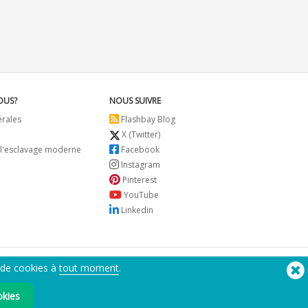
OUS?
NOUS SUIVRE
érales
Flashbay Blog
X (Twitter)
 l'esclavage moderne
Facebook
Instagram
Pinterest
YouTube
Linkedin
 de cookies à
tout moment
.
Besoin d'aide? Tel :
(650) 938-3500 (US)
®
Copyright © 2026 Flashbay
okies