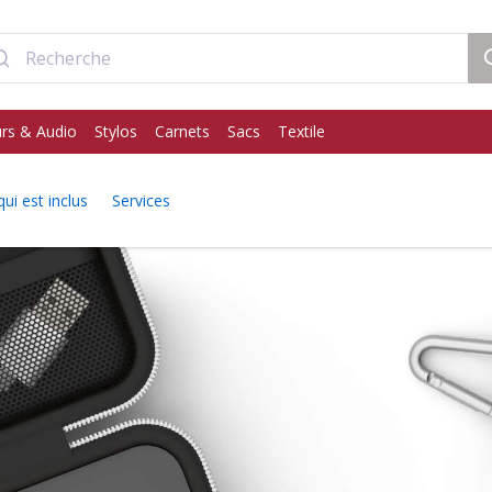
rs & Audio
Stylos
Carnets
Sacs
Textile
qui est inclus
Services