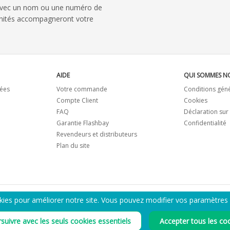
avec un nom ou une numéro de
 unités accompagneront votre
AIDE
QUI SOMMES N
ées
Votre commande
Conditions gén
Compte Client
Cookies
FAQ
Déclaration sur
Garantie Flashbay
Confidentialité
Revendeurs et distributeurs
Plan du site
kies pour améliorer notre site. Vous pouvez modifier vos paramètres
ENVOYEZ-MOI LE CATALOGUE PDF
suivre avec les seuls cookies essentiels
Accepter tous les co