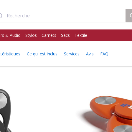
rs & Audio
Stylos
Carnets
Sacs
Textile
téristiques
Ce qui est inclus
Services
Avis
FAQ