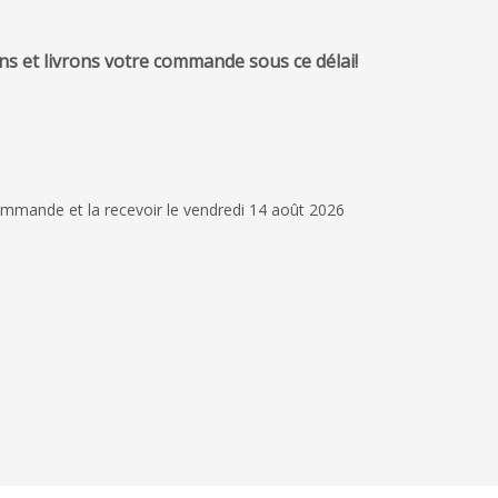
s et livrons votre commande sous ce délai!
1 octobre 2024
Suivi et accompagn
professionnels. Livra
délais Merci Giovani
mmande et la recevoir le vendredi 14 août 2026
MK