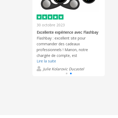
30 octobre 2023
ement
Excellente expérience avec Flashbay
ison dans les
Flashbay : excellent site pour
commander des cadeaux
professionnels ! Manon, notre
chargée de compte, est
Lire la suite
extrêmement efficace, réactive et
enjouée, un véritable bonheur
Julie Kolarovic Ducastel
d'échanger avec elle ! Le travail des
graphistes est admirable et rapide :
logos et écritures parfaitement
positionnés, belles couleurs. Produits
qualitatifs et reçus en un temps
record, parfaitement à temps pour
notre événement ! Merci à vous !