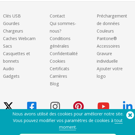
Clés USB
Contact
Préchargement
Gourdes
Qui sommes-
de données
Chargeurs
nous?
Couleurs
Caches Webcam
Conditions
Pantone®
Sacs
générales
Accessoires
Casquettes et
Confidentialité
Gravure
bonnets
Cookies
individuelle
Audio
Certificats
Ajouter votre
Gadgets
Carrières
logo
Blog
Nous avons utilisé des cookies pour améliorer notre site.
Vous pouvez modifier vos paramètres de cookies à
tout
moment
.
Besoin d'aide? Tel :
(650) 938-3500 (US)
®
Copyright © 2026 Flashbay