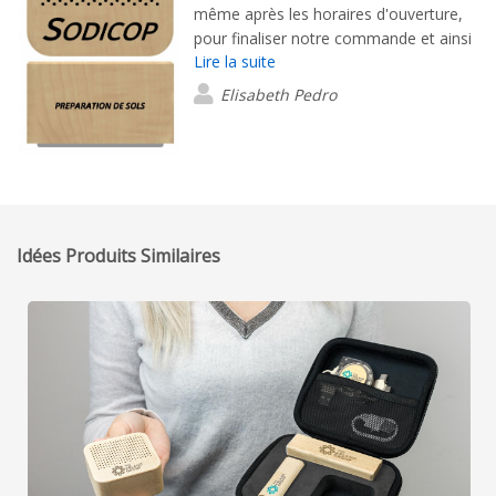
même après les horaires d'ouverture,
pour finaliser notre commande et ainsi
Lire la suite
nous permettre de la recevoir très
rapidement et avant Noël. Nous avons
Elisabeth Pedro
commandé des petites enceintes en
bois qui sont très jolies et paraissent
qualitatives. Merci beaucoup
Idées Produits Similaires