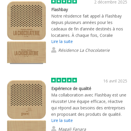
2 décembre 2025
Flashbay
Notre résidence fait appel à Flashbay
depuis plusieurs années pour les
cadeaux de fin d’année destinés à nos
locataires. À chaque fois, Coralie
Lire la suite
Lecomte prend le temps d’échanger
avec nous afin de bien cerner nos
Résidence La Chocolaterie
besoins et nous accompagne depuis le
choix du produit jusqu’à sa réception. Je
recommande Flashbay les yeux fermés
!!!
16 avril 2025
Expérience de qualité
Ma collaboration avec Flashbay est une
réussite! Une équipe efficace, réactive
qui répond aux besoins des entreprises
en proposant des produits de qualité.
Lire la suite
Magali Fanara