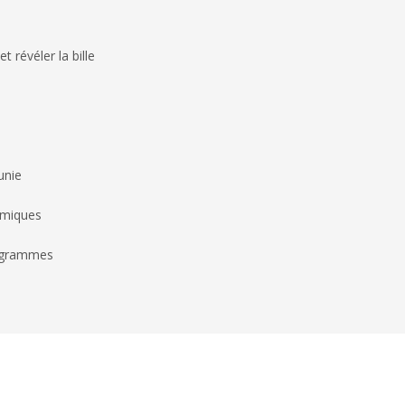
t révéler la bille
unie
omiques
7 grammes