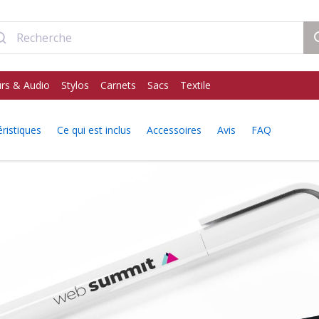
rs & Audio
Stylos
Carnets
Sacs
Textile
ristiques
Ce qui est inclus
Accessoires
Avis
FAQ