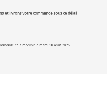
s et livrons votre commande sous ce délai!
24 juillet 2026
Stylos personnalisés
Commande de deux r
stylos personnalisés,
ommande et la recevoir le mardi 18 août 2026
expérience, personne 
l'écoute et très profe
Lire la suite
recommande.
Alexandra