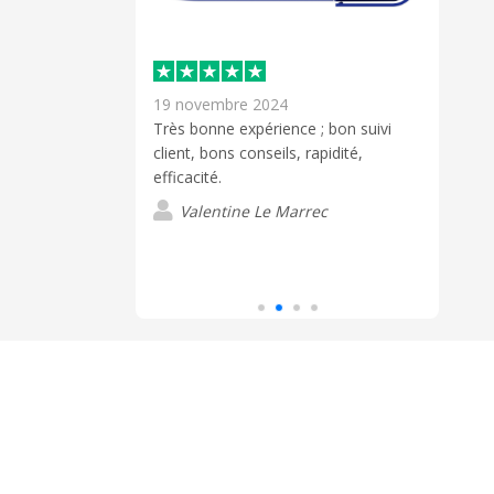
19 novembre 2024
24 ja
Très bonne expérience ; bon suivi
Très
client, bons conseils, rapidité,
! Lou
éférences de
efficacité.
été t
 excellente 1ère
dans 
très réactive, à
Valentine Le Marrec
Lire 
Ils o
ssionnelle, je
modi
C
dema
parf
seule
du s
produ
prod
à la 
rendu
aussi
reco