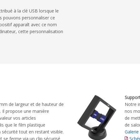
ribué à la clé USB lorsque le
s pouvons personnaliser ce
ositif apparaît avec ce nom
rdinateur, cette personnalisation
Support
 mm de largeur et de hauteur de
Notre i
r. Il propose une manière
nos mod
valeur vos articles
de mett
s que le film plastique
de salo
sécurité tout en restant visible.
Galerie
t se ferme via un clip sécurisé
Sché