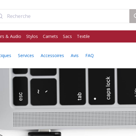
rs & Audio
Stylos
Carnets
Sacs
Textile
tiques
Services
Accessoires
Avis
FAQ