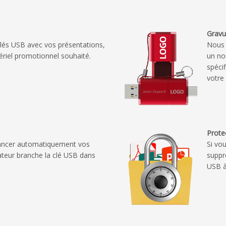
Gravur
lés USB avec vos présentations,
Nous 
ériel promotionnel souhaité.
un no
spéci
votre
Prote
 lancer automatiquement vos
Si vo
sateur branche la clé USB dans
suppr
USB à