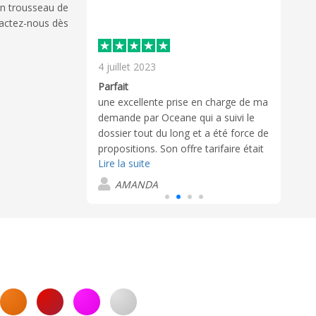
un trousseau de
tactez-nous dès
4 juillet 2023
23 m
Un service client et des produits de qualité
Parfait
Serv
le site pour des
une excellente prise en charge de ma
R.A.S
 pu échanger
demande par Oceane qui a suivi le
nouv
est montré très
dossier tout du long et a été force de
arriv
sionnel. Nous
propositions. Son offre tarifaire était
Marq
Lire la suite
Lire 
é et il a
également interessante, ce qui m'a
la c
odifications
décidée. Les clés usb sont arrivées
très 
a
AMANDA
J
idement. Une
rapidement et conformes a ma
besoi
sée, les articles
demande.
envoyés très
semaine à peine
. Un grand merci
ns à nouveau