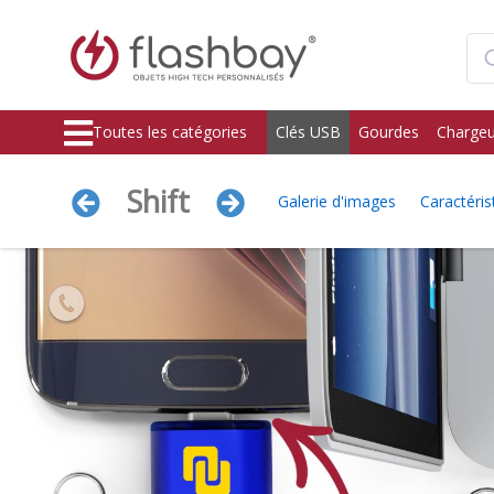
Toutes les catégories
Clés USB
Gourdes
Chargeu
Shift
Galerie d'images
Caractéris