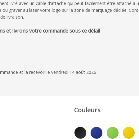
ent livré avec un câble d'attache qui peut facilement être attaché à 
e ou graver au laser votre logo sur la zone de marquage dédiée. Con
de livraison.
12 décembre 2023
s et livrons votre commande sous ce délai!
Après avoir consulté 
gourdes, nous avons
avec M. Retur qui s'
disponible et profes
Lire la suite
mmande et la recevoir le vendredi 14 août 2026
avons beaucoup hésit
effectué toutes les m
Laureen Touam
demandées très rap
fois la commande pas
ont été produits et 
rapidement, et en 1 
Couleurs
nous les avions tous
! Nous commandero
chez Flashbay.