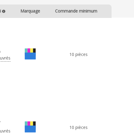
i
Marquage
Commande minimum
6
10 pièces
ouvrés
7
10 pièces
ouvrés