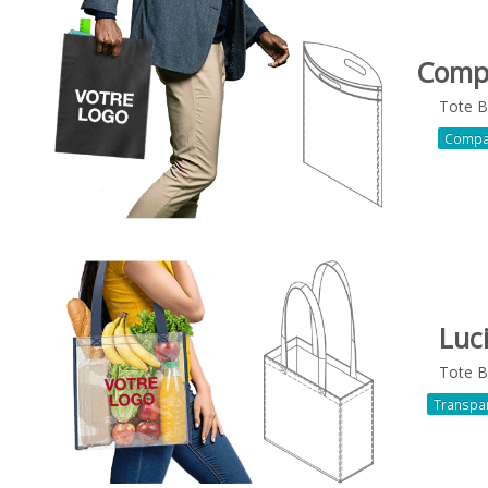
Comp
Tote 
Compa
Luc
Tote 
Transpa