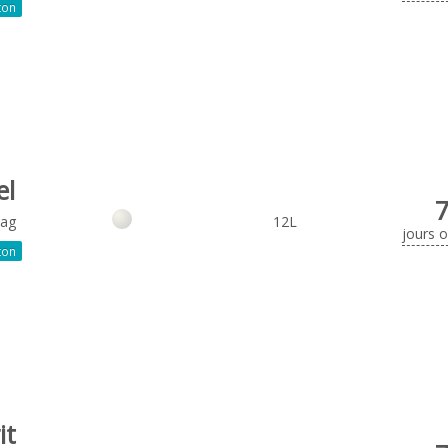
ton
el
Bag
12L
jours 
ton
it