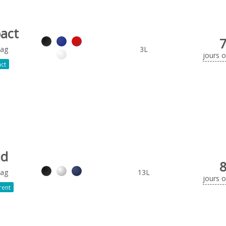
act
Bag
3L
jours 
ct
id
Bag
13L
jours 
rent