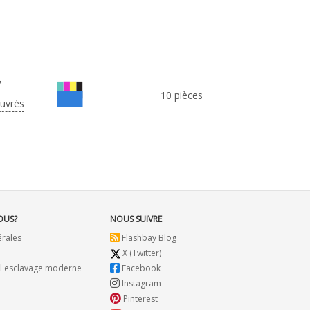
7
10 pièces
ouvrés
OUS?
NOUS SUIVRE
érales
Flashbay Blog
X (Twitter)
 l'esclavage moderne
Facebook
Instagram
Pinterest