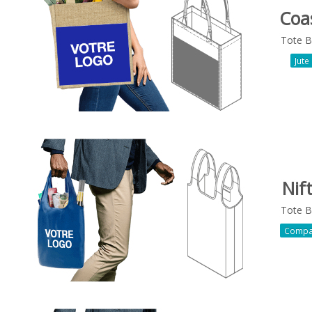
Coa
Tote 
Jute
Nif
Tote 
Compa