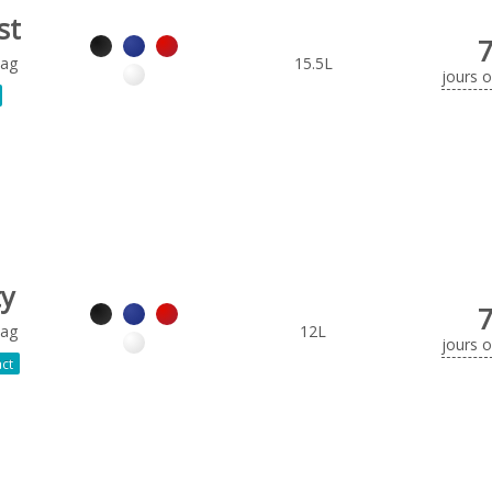
st
Bag
15.5L
jours 
ty
Bag
12L
jours 
ct