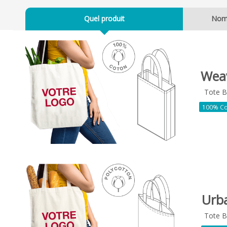
Quel produit
No
Wea
Tote 
100% Co
Urb
Tote 