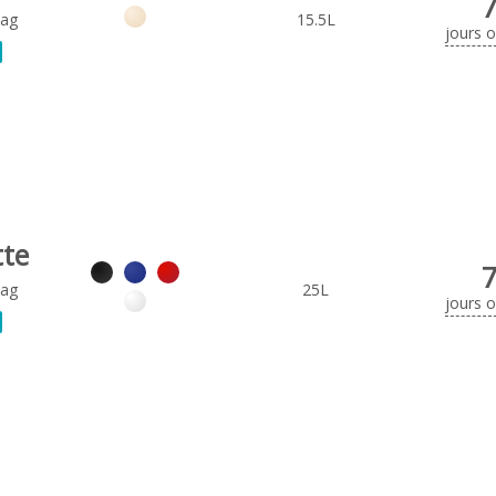
Bag
15.5L
jours 
tte
Bag
25L
jours 