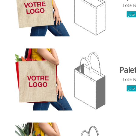
Tote 
Jute
Pale
Tote 
Jute