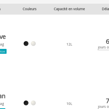
m
Couleurs
Capacité en volume
Déla
ve
Bag
12L
jours 
ton
an
Bag
10L
jours 