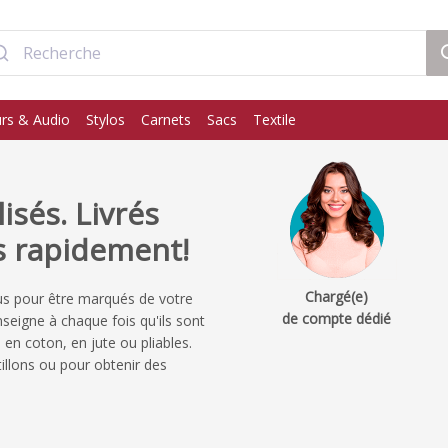
rs & Audio
Stylos
Carnets
Sacs
Textile
sés. Livrés
s rapidement!
Chargé(e)
s pour être marqués de votre
de compte dédié
enseigne à chaque fois qu'ils sont
en coton, en jute ou pliables.
llons ou pour obtenir des