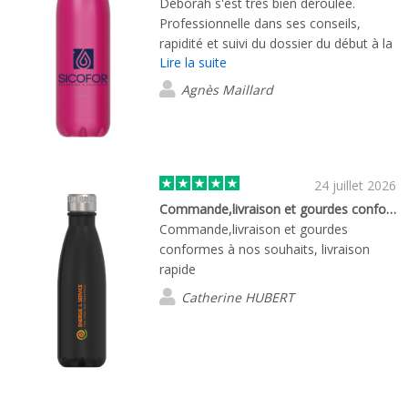
Déborah s'est très bien déroulée.
Professionnelle dans ses conseils,
rapidité et suivi du dossier du début à la
Lire la suite
fin du processus de commande, tout a
été parfait. Merci encore.
Agnès Maillard
24 juillet 2026
Commande,livraison et gourdes conformes…
Commande,livraison et gourdes
conformes à nos souhaits, livraison
rapide
Catherine HUBERT