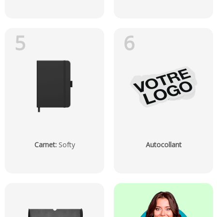
5
6
Carnet
:
Softy
Autocollant