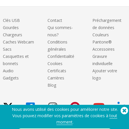
Clés USB
Contact
Préchargement
Gourdes
Qui sommes-
de données
Chargeurs
nous?
Couleurs
Caches Webcam
Conditions
Pantone®
Sacs
générales
Accessoires
Casquettes et
Confidentialité
Gravure
bonnets
Cookies
individuelle
Audio
Certificats
Ajouter votre
Gadgets
Carrières
logo
Blog
Nous avons utilisé des cookies pour améliorer notre site.
Vous pouvez modifier vos paramètres de cookies à
tout
moment
.
Besoin d'aide? Tel :
(650) 938-3500 (US)