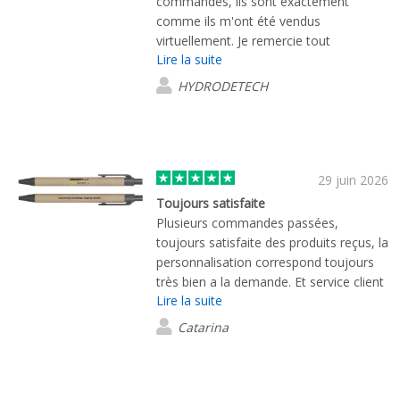
commandés, ils sont exactement
comme ils m'ont été vendus
virtuellement. Je remercie tout
Lire la suite
particulièrement Mme DEBORAH
BARON qui a été très réactive et très
HYDRODETECH
professionnelle ! Elle s’est occupée de
ma commande et a su répondre aux
besoins de mon entreprise . Merci à
elle. Je recommande vivement cette
entreprise.
29 juin 2026
Toujours satisfaite
Plusieurs commandes passées,
toujours satisfaite des produits reçus, la
personnalisation correspond toujours
très bien a la demande. Et service client
Lire la suite
et commercial au top
Catarina