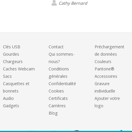
préparation et le suivi. Malgré une petite
Cathy Bernard
commande elle a été très disponible et
agréable et finalité le produit choisi est
top et correspond à mon budget.
Clés USB
Contact
Préchargement
Gourdes
Qui sommes-
de données
Chargeurs
nous?
Couleurs
Caches Webcam
Conditions
Pantone®
Sacs
générales
Accessoires
Casquettes et
Confidentialité
Gravure
bonnets
Cookies
individuelle
Audio
Certificats
Ajouter votre
Gadgets
Carrières
logo
Blog