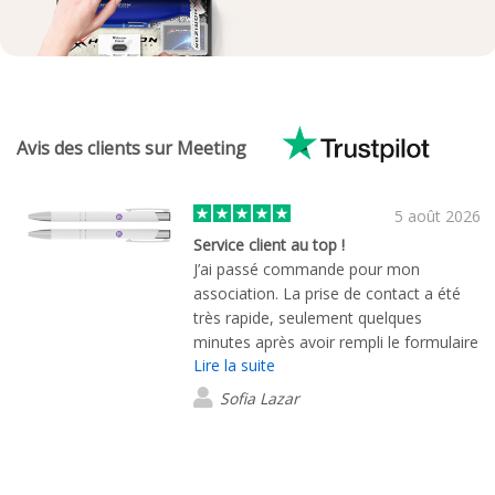
Avis des clients sur Meeting
5 août 2026
Service client au top !
J’ai passé commande pour mon
association. La prise de contact a été
très rapide, seulement quelques
minutes après avoir rempli le formulaire
Lire la suite
de demande. Ma demande a été prise
en charge par Thomas Lohmuller. Dès
Sofia Lazar
le premier échange, il a été très à
l’écoute de mes besoins et a toujours
répondu à mes e-mails dans les plus
brefs délais. Je suis très satisfaite de la