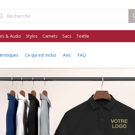
rs & Audio
Stylos
Carnets
Sacs
Textile
éristiques
Ce qui est inclus
Avis
FAQ