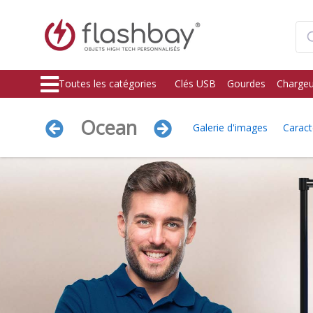
Toutes les catégories
Clés USB
Gourdes
Chargeu
Ocean
Galerie d'images
Caract