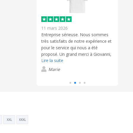
11 mars 2026
6 jan
Entreprise sérieuse. Nous sommes
Océane CESAR
très satisfaits de notre expérience et
n interlocutrice
relat
pour le service qui nous a été
ay. J'ai toujours
réact
proposé. Un grand merci à Giovanni,
s de chaque
E
Lire la suite
notre Chargé de compte, pour sa
entreprise.
patience, sa disponibilité et son
 aimable, à
Marie
professionnalisme. Pour finir les
ace, joignable et
produits sont de qualité.
. Merci Océane et
nder à nouveau
XXL
XXXL