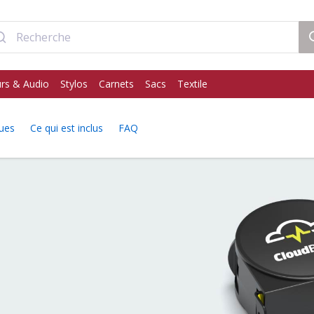
rs & Audio
Stylos
Carnets
Sacs
Textile
ques
Ce qui est inclus
FAQ