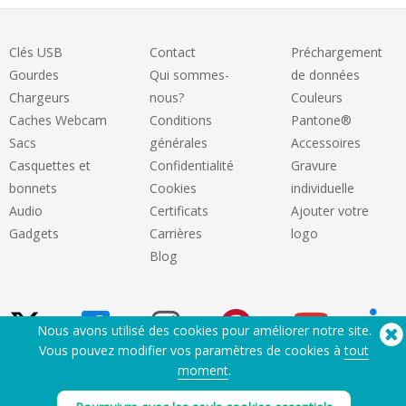
Clés USB
Contact
Préchargement
Gourdes
Qui sommes-
de données
Chargeurs
nous?
Couleurs
Caches Webcam
Conditions
Pantone®
Sacs
générales
Accessoires
Casquettes et
Confidentialité
Gravure
bonnets
Cookies
individuelle
Audio
Certificats
Ajouter votre
Gadgets
Carrières
logo
Blog
Nous avons utilisé des cookies pour améliorer notre site.
Vous pouvez modifier vos paramètres de cookies à
tout
moment
.
Besoin d'aide? Tel :
(650) 938-3500 (US)
®