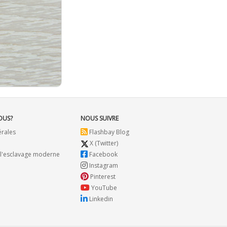
OUS?
NOUS SUIVRE
érales
Flashbay Blog
X (Twitter)
 l'esclavage moderne
Facebook
Instagram
Pinterest
YouTube
Linkedin