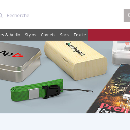
rs & Audio
Stylos
Carnets
Sacs
Textile