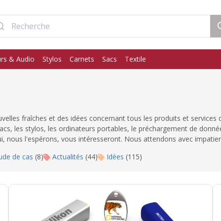
rs & Audio
Stylos
Carnets
Sacs
Textile
elles fraîches et des idées concernant tous les produits et services q
 sacs, les stylos, les ordinateurs portables, le préchargement de don
ui, nous l'espérons, vous intéresseront. Nous attendons avec impatie
ude de cas
(8)
Actualités
(44)
Idées
(115)