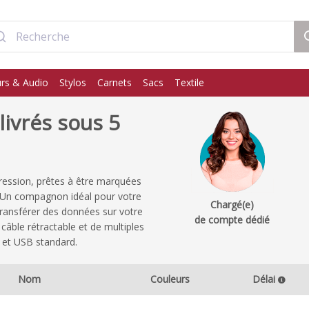
rs & Audio
Stylos
Carnets
Sacs
Textile
livrés sous 5
ession, prêtes à être marquées
e. Un compagnon idéal pour votre
Chargé(e)
 transférer des données sur votre
de compte dédié
câble rétractable et de multiples
 et USB standard.
Nom
Couleurs
Délai